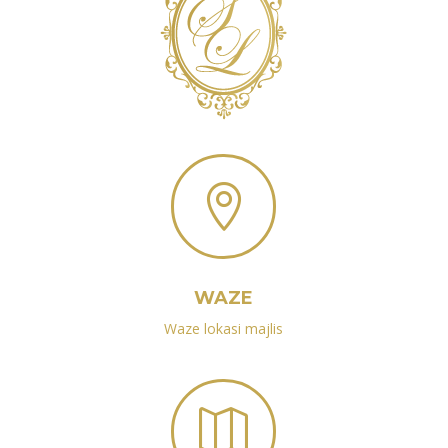

WAZE
Waze lokasi majlis
