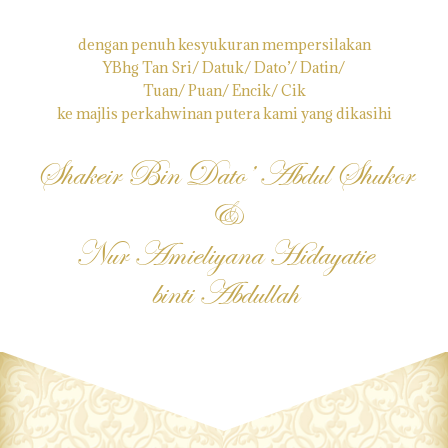
dengan penuh kesyukuran mempersilakan
YBhg Tan Sri/ Datuk/ Dato’/ Datin/
Tuan/ Puan/ Encik/ Cik
ke majlis perkahwinan putera kami yang dikasihi
Shakeir Bin Dato’ Abdul Shukor
&
Nur Amieliyana Hidayatie
binti Abdullah