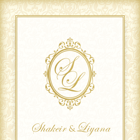
Shakeir
Liyana
&