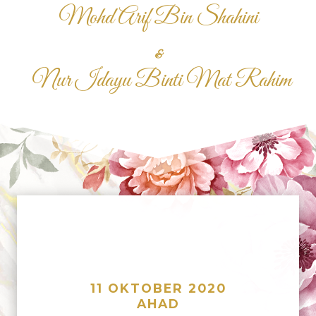
Mohd Arif Bin Shahini
&
Nur Idayu Binti Mat Rahim
11 OKTOBER 2020
AHAD