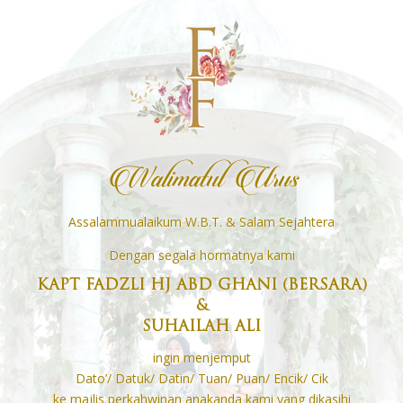
Walimatul Urus
Assalammualaikum W.B.T. & Salam Sejahtera
Dengan segala hormatnya kami
KAPT FADZLI HJ ABD GHANI (BERSARA)
&
SUHAILAH ALI
ingin menjemput
Dato’/ Datuk/ Datin/ Tuan/ Puan/ Encik/ Cik
ke majlis perkahwinan anakanda kami yang dikasihi