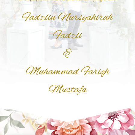
Fadzlin Nursyahirah
Fadzli
&
Muhammad Fariqh
Mustafa