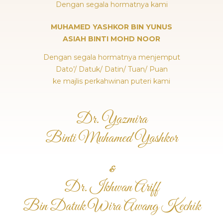
Dengan segala hormatnya kami
MUHAMED YASHKOR BIN YUNUS
ASIAH BINTI MOHD NOOR
Dengan segala hormatnya menjemput
Dato’/ Datuk/ Datin/ Tuan/ Puan
ke majlis perkahwinan puteri kami
Dr. Yazmira
Binti Muhamed Yashkor
&
Dr. Ikhwan Ariff
Bin Datuk Wira Awang Kechik