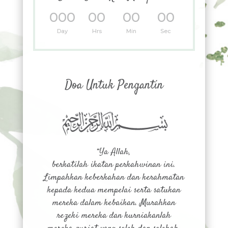
000
00
00
00
:
:
:
Day
Hrs
Min
Sec
Doa Untuk Pengantin
“Ya Allah,
berkatilah ikatan perkahwinan ini.
Limpahkan keberkahan dan kerahmatan
kepada kedua mempelai serta satukan
mereka dalam kebaikan. Murahkan
rezeki mereka dan kurniakanlah