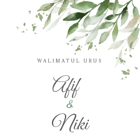
WALIMATUL URUS
Afif
&
Niki