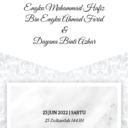
Engku Muhammad Hafiz
Bin Engku Ahmad Farid
&
Dayana Binti Azhar
25 JUN 2022 | SABTU
25 Zulkaedah 1443H