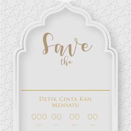
Detik Cinta Kan
Menyatu
000
00
00
00
:
:
:
Day
Hrs
Min
Sec