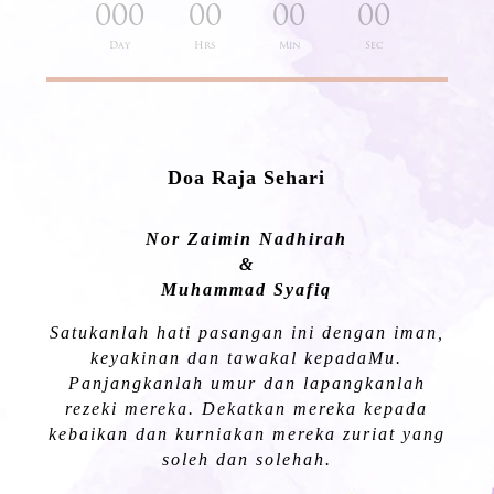
000
00
00
00
:
:
:
Day
Hrs
Min
Sec
Doa Raja Sehari
Nor Zaimin Nadhirah
&
Muhammad Syafiq
Satukanlah hati pasangan ini dengan iman,
keyakinan dan tawakal kepadaMu.
Panjangkanlah umur dan lapangkanlah
rezeki mereka. Dekatkan mereka kepada
kebaikan dan kurniakan mereka zuriat yang
soleh dan solehah.