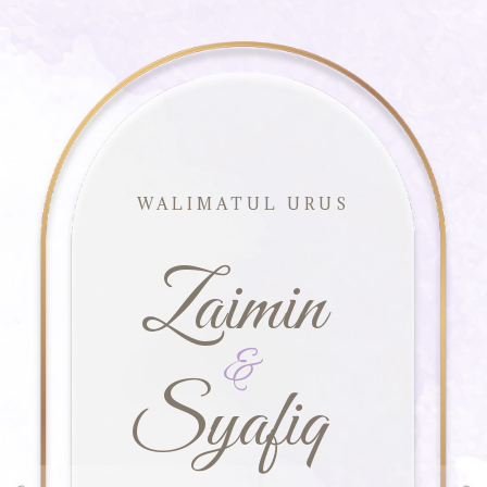
WALIMATUL URUS
Zaimin
&
Syafiq