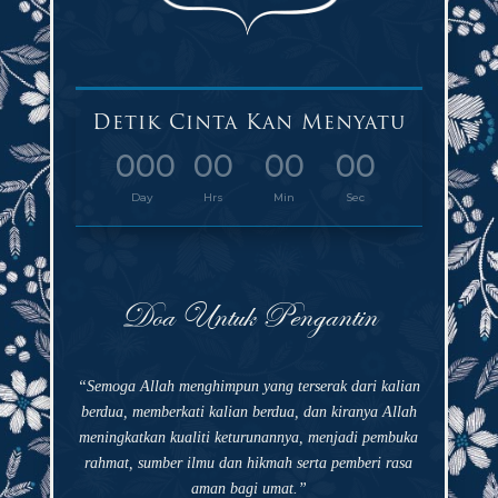
Detik Cinta Kan Menyatu
000
00
00
00
:
:
:
Day
Hrs
Min
Sec
Doa Untuk Pengantin
“Semoga Allah menghimpun yang terserak dari kalian
berdua, memberkati kalian berdua, dan kiranya Allah
meningkatkan kualiti keturunannya, menjadi pembuka
rahmat, sumber ilmu dan hikmah serta pemberi rasa
aman bagi umat.”