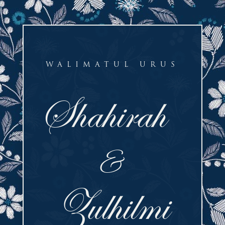
WALIMATUL URUS
Shahirah
&
Zulhilmi