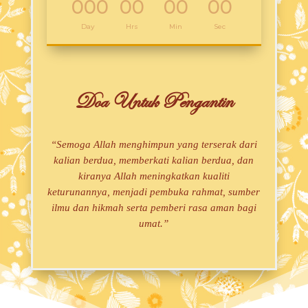
000
00
00
00
:
:
:
Day
Hrs
Min
Sec
Doa Untuk Pengantin
“Semoga Allah menghimpun yang terserak dari
kalian berdua, memberkati kalian berdua, dan
kiranya Allah meningkatkan kualiti
keturunannya, menjadi pembuka rahmat, sumber
ilmu dan hikmah serta pemberi rasa aman bagi
umat.”