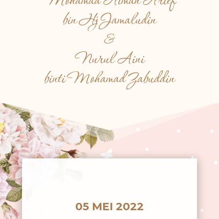
Mohamad Aiman Arief
bin Hj Jamaludin
&
Nurul Aini
binti Mohamad Zabuddin
05 MEI 2022