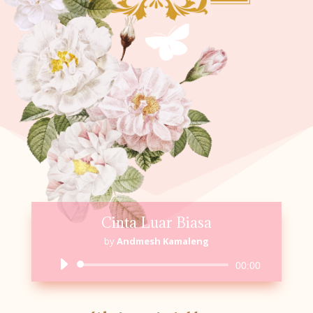
Cinta Luar Biasa
by
Andmesh Kamaleng
Audio
00:00
Player