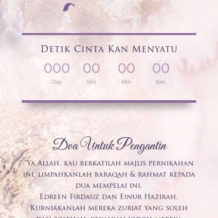
Detik Cinta Kan Menyatu
000
00
00
00
:
:
:
Day
Hrs
Min
Sec
Doa Untuk Pengantin
“Ya Allah, kau berkatilah majlis pernikahan
ini, limpahkanlah baraqah & rahmat kepada
dua mempelai ini,
Edreen Firdauz dan Einur Hazirah.
Kurniakanlah mereka zuriat yang soleh