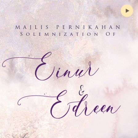
MAJLIS PERNIKAHAN
Solemnization Of
Einur
Edreen
&