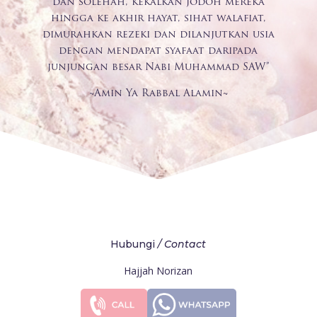
dan solehah, kekalkan jodoh mereka
hingga ke akhir hayat, sihat walafiat,
dimurahkan rezeki dan dilanjutkan usia
dengan mendapat syafaat daripada
junjungan besar Nabi Muhammad SAW”
~Amin Ya Rabbal Alamin~
Hubungi
/ Contact
Hajjah Norizan