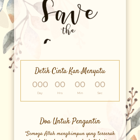
Detik Cinta Kan Menyatu
000
00
00
00
:
:
:
Day
Hrs
Min
Sec
Doa Untuk Pengantin
“Semoga Allah menghimpun yang terserak