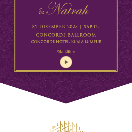
Natrah
&
31 DISEMBER 2025 | SABTU
CONCORDE BALLROOM
CONCORDE HOTEL, KUALA LUMPUR
Sila Klik ♫