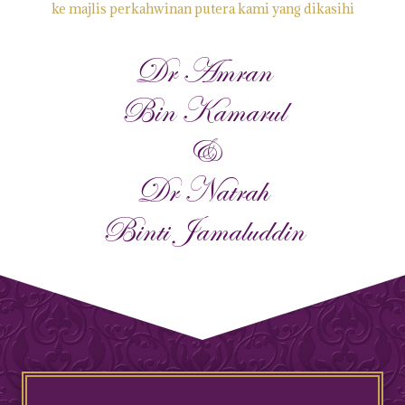
ke majlis perkahwinan putera kami yang dikasihi
Dr Amran
Bin Kamarul
&
Dr Natrah
Binti Jamaluddin