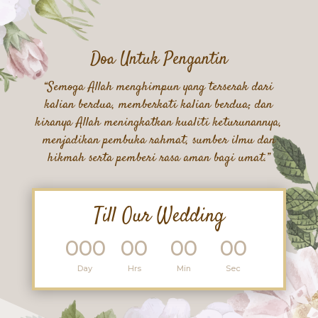
Doa Untuk Pengantin
“Semoga Allah menghimpun yang terserak dari
kalian berdua, memberkati kalian berdua; dan
kiranya Allah meningkatkan kualiti keturunannya,
menjadikan pembuka rahmat, sumber ilmu dan
hikmah serta pemberi rasa aman bagi umat.”
Till Our Wedding
000
00
00
00
:
:
:
Day
Hrs
Min
Sec