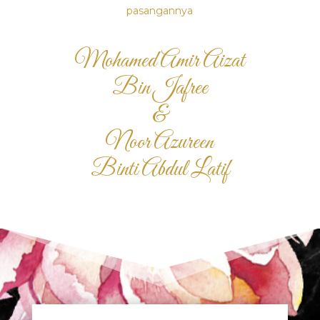
pasangannya
Mohamed Amir Aizat
Bin Jafree
&
Noor Azureen
Binti Abdul Latif