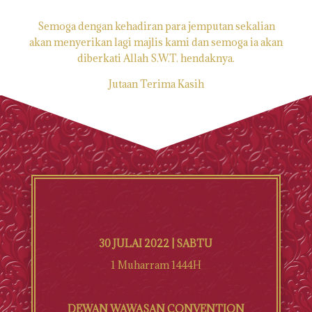
Semoga dengan kehadiran para jemputan sekalian
akan menyerikan lagi majlis kami dan semoga ia akan
diberkati Allah S.W.T. hendaknya.
Jutaan Terima Kasih
30 JULAI 2022 | SABTU
1 Muharram 1444H
DEWAN WAWASAN CONVENTION