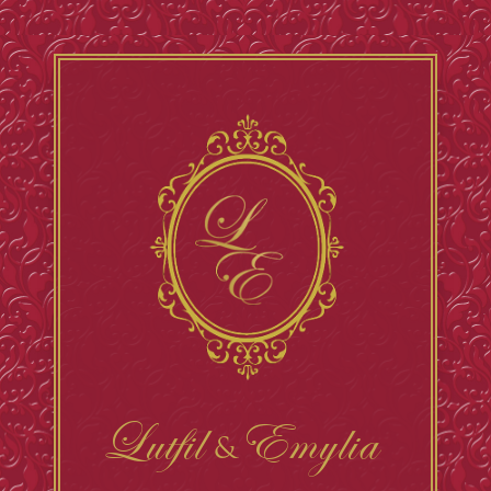
Lutfil
Emylia
&