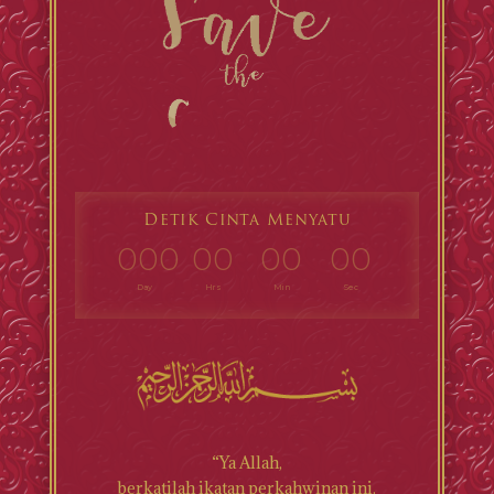
Detik Cinta Menyatu
000
00
00
00
Day
Hrs
Min
Sec
“Ya Allah,
berkatilah ikatan perkahwinan ini.