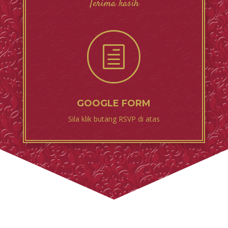
Terima kasih
h
GOOGLE FORM
Sila klik butang RSVP di atas