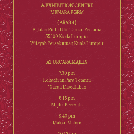
& EXHIBITION CENTRE
MENARA PGRM
( ARAS 4 )
8, Jalan Pudu Ulu, Taman Pertama
55300 Kuala Lumpur
Wilayah Persekutuan Kuala Lumpur
ATURCARA MAJLIS
7.30 pm
Kehadiran Para Tetamu
*Surau Disediakan
8.15 pm
Majlis Bermula
8.40 pm
Makan Malam
10.15 pm