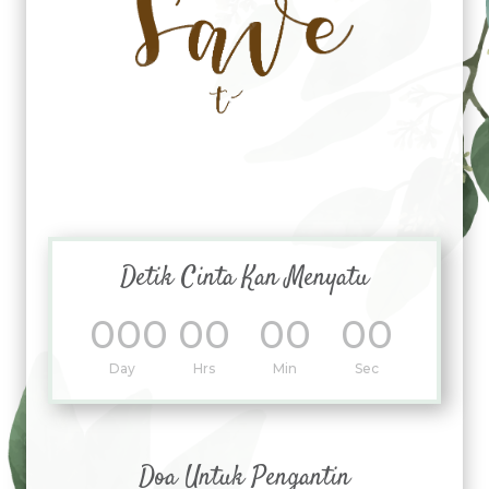
Detik Cinta Kan Menyatu
000
00
00
00
:
:
:
Day
Hrs
Min
Sec
Doa Untuk Pengantin