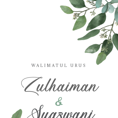
WALIMATUL URUS
Zulhaiman
&
Syazwani