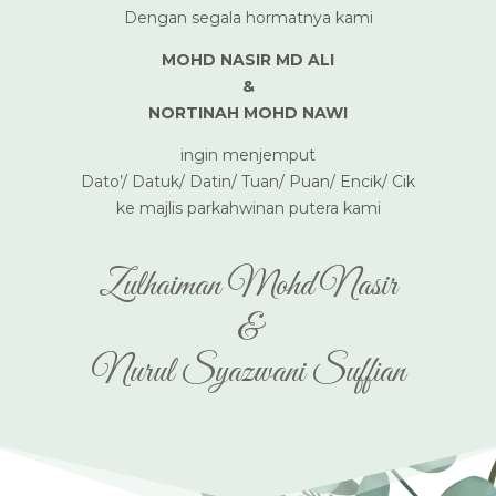
Dengan segala hormatnya kami
MOHD NASIR MD ALI
&
NORTINAH MOHD NAWI
ingin menjemput
Dato’/ Datuk/ Datin/ Tuan/ Puan/ Encik/ Cik
ke majlis parkahwinan putera kami
Zulhaiman Mohd Nasir
&
Nurul Syazwani Suffian