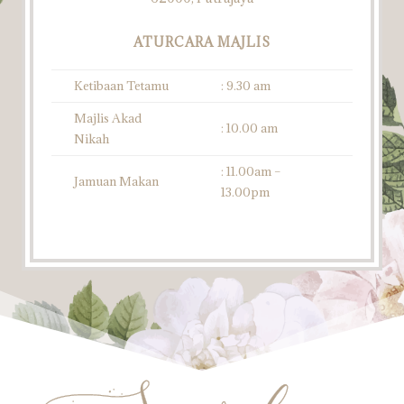
ATURCARA MAJLIS
Ketibaan Tetamu
: 9.30 am
Majlis Akad
: 10.00 am
Nikah
: 11.00am –
Jamuan Makan
13.00pm