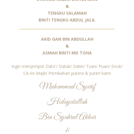
&
TENGKU SALAMAH
BINTI TENGKU ABDUL JALIL
AKID GAN BIN ABDULLAH
&
ASMAH BINTI MD TOHA
ingin menjemput Dato’/ Datuk/ Datin/ Tuan/ Puan/ Encik/
Cik ke Majlis Pernikahan putera & puteri kami
Muhammad Syarif
Hidayatullah
Bin Syahrul Akbar
&