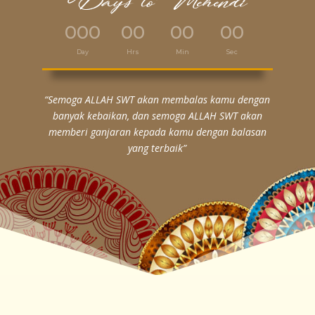
Days to Mehendi
000
00
00
00
:
:
:
Day
Hrs
Min
Sec
“Semoga ALLAH SWT akan membalas kamu dengan
banyak kebaikan, dan semoga ALLAH SWT akan
memberi ganjaran kepada kamu dengan balasan
yang terbaik”