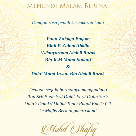
Mehendi Malam Berinai
Dengan rasa penuh kesyukuran kami
Puan Zulaiga Bagam
Binti P. Zainal Abidin
(Allahyarham Abdoll Razak
Bin K.M Mohd Sultan)
&
Dato’ Mohd Irwan Bin Abdoll Razak
Dengan segala hormatnya mengundang
Tan Sri/ Puan Sri/ Datuk Seri/ Datin Seri/
Dato’/ Datuk// Datin/ Tuan/ Puan/ Encik/ Cik
ke Majlis Berinai putera kami
Mohd Shafiq