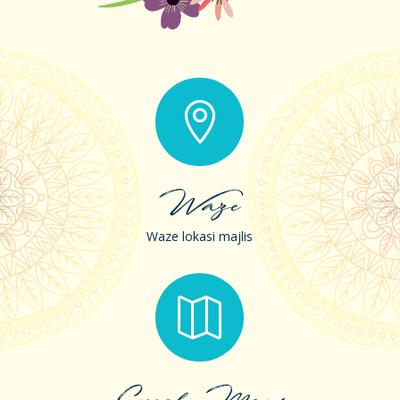

Waze
Waze lokasi majlis
