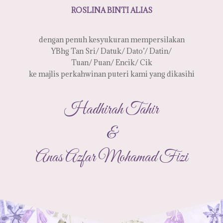
ROSLINA BINTI ALIAS
dengan penuh kesyukuran mempersilakan
YBhg Tan Sri/ Datuk/ Dato’/ Datin/
Tuan/ Puan/ Encik/ Cik
ke majlis perkahwinan puteri kami yang dikasihi
Hadhirah Tahir
&
Anas Azfar Mohamad Fizi