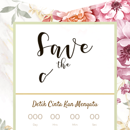
Detik Cinta Kan Menyatu
000
00
00
00
:
:
:
Day
Hrs
Min
Sec