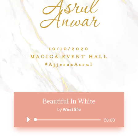
Asrul
Anwar
10/10/2020
MAGICA EVENT HALL
#AjjeraxAsrul
Beautiful In White
by
Westlife
Audio
00:00
Player