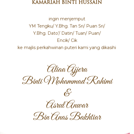
KAMARIAH BINTI HUSSAIN
ingin menjemput
YM Tengku/ Y.Bhg. Tan Sri/ Puan Sri/
Y.Bhg. Dato’/ Datin/ Tuan/ Puan/
Encik/ Cik
ke majlis perkahwinan puteri kami yang dikasihi
Aliaa Ajjera
Binti Mohammad Rahimi
&
Asrul Anwar
Bin Anas Bakhtiar