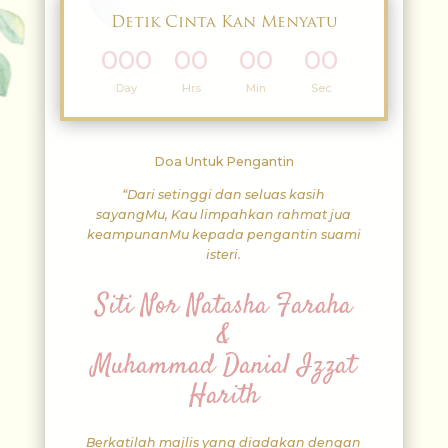
Detik Cinta Kan Menyatu
000
00
00
00
:
:
:
Day
Hrs
Min
Sec
Doa Untuk Pengantin
“Dari setinggi dan seluas kasih
sayangMu, Kau limpahkan rahmat jua
keampunanMu kepada pengantin suami
isteri.
Siti Nor Natasha Faraha
&
Muhammad Danial Izzat
Harith
Berkatilah majlis yang diadakan dengan