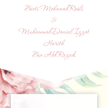
Binti Mohamad Rosli
&
Muhammad Danial Izzat
Harith
Bin Abd Razak