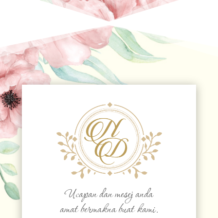
Ucapan dan mesej anda
amat bermakna buat kami.