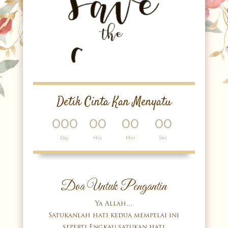
Detik Cinta Kan Menyatu
000
00
00
00
:
:
:
Day
Hrs
Min
Sec
Doa Untuk Pengantin
Ya Allah…
Satukanlah hati kedua mempelai ini
seperti Engkau satukan hati