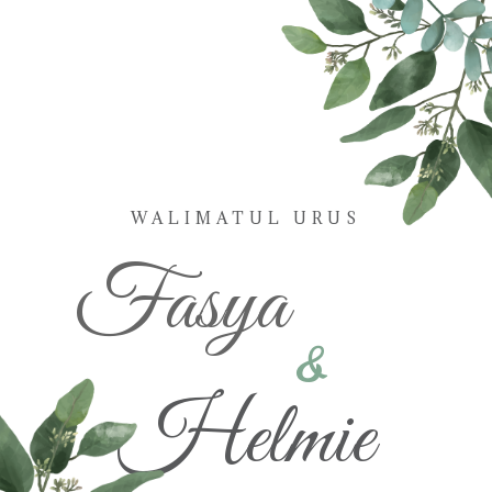
WALIMATUL URUS
Fasya
&
Helmie