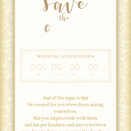
Wedding Countdown
000
00
00
00
Day
Hrs
Min
Sec
And of His signs is that
He created for you wives from among
yourselves,
that you might reside with them.
and has put kindness and mercy between