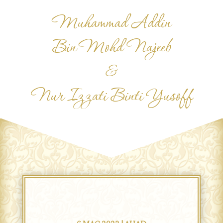
Muhammad Addin
Bin Mohd Najeeb
&
Nur Izzati Binti Yusoff