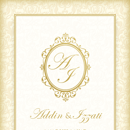
Addin
Izzati
&