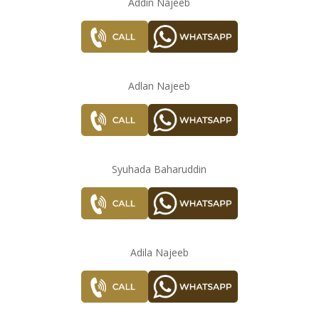
Addin Najeeb
Adlan Najeeb
Syuhada Baharuddin
Adila Najeeb