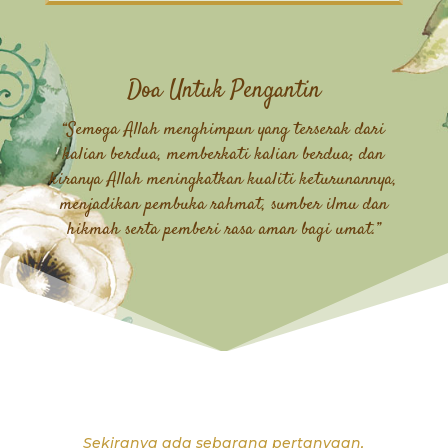
Doa Untuk Pengantin
“Semoga Allah menghimpun yang terserak dari
kalian berdua, memberkati kalian berdua; dan
kiranya Allah meningkatkan kualiti keturunannya,
menjadikan pembuka rahmat, sumber ilmu dan
hikmah serta pemberi rasa aman bagi umat.”
Sekiranya ada sebarang pertanyaan,