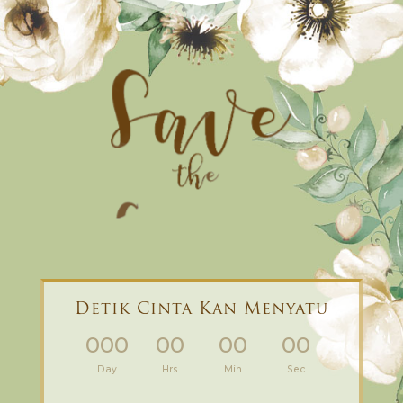
Detik Cinta Kan Menyatu
000
00
00
00
:
:
:
Day
Hrs
Min
Sec