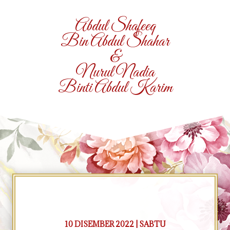
Abdul Shafeeq
Bin Abdul Shahar
&
Nurul Nadia
Binti Abdul Karim
10 DISEMBER 2022 | SABTU