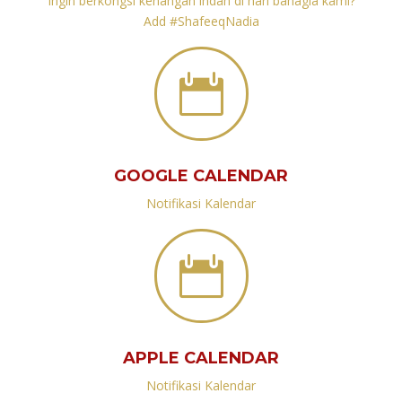
Ingin berkongsi kenangan indah di hari bahagia kami?
Add #ShafeeqNadia

GOOGLE CALENDAR
Notifikasi Kalendar

APPLE CALENDAR
Notifikasi Kalendar