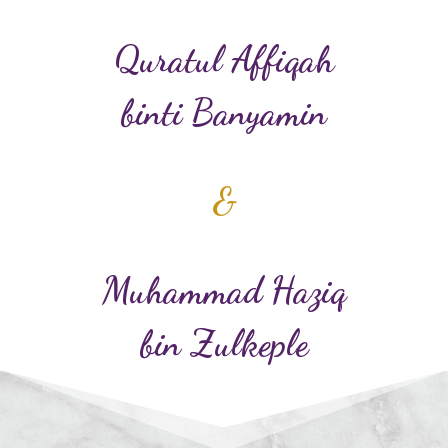
Quratul Affiqah
binti Banyamin
&
Muhammad Haziq
bin Zulkeple