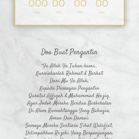
000
00
00
00
:
:
:
Day
Hrs
Min
Sec
Doa Buat Pengantin
“Ya Allah Ya Tuhan kami..
Kurniakanlah Rahmat & Berkat
Dari Mu Ya Allah,
Kepada Pasangan Pengantin
Quratul Affiqah & Muhammad Haziq,
Agar Jodoh Mereka Berdua Berkekalan
Di Alam Rumahtangga Yang Bahagia,
Aman Dan Damai.
Semoga Mereka Sentiasa Sihat Walafiat,
Dilimpahkan Rezeki Yang Berpanjangan,