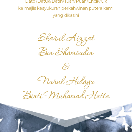
Dato’/Datuk/Datin/Tuan/Puan/Encik/Cik
ke majlis kesyukuran perkahwinan putera kami
yang dikasihi
Sharul Aizzat
Bin Shamsudin
&
Nurul Hidayu
Binti Muhamad Hatta