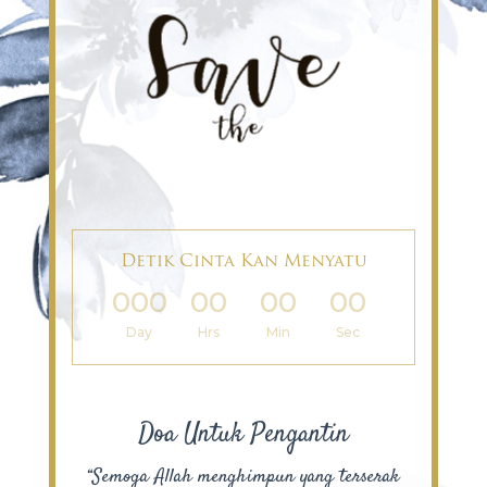
Detik Cinta Kan Menyatu
000
00
00
00
:
:
:
Day
Hrs
Min
Sec
Doa Untuk Pengantin
“Semoga Allah menghimpun yang terserak