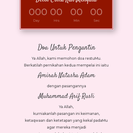
000
00
00
00
:
:
:
Day
Hrs
Min
Sec
Doa Untuk Pengantin
Ya Allah, kami memohon doa restuMu.
Berkatilah pernikahan kedua mempelai ini iaitu
Amirah Natasha Adam
dengan pasangannya
Muhammad Arif Rusli
Ya Allah,
kurniakanlah pasangan ini keimanan,
ketaqwaan dan ketetapan yang kekal padaMu
agar mereka menjadi