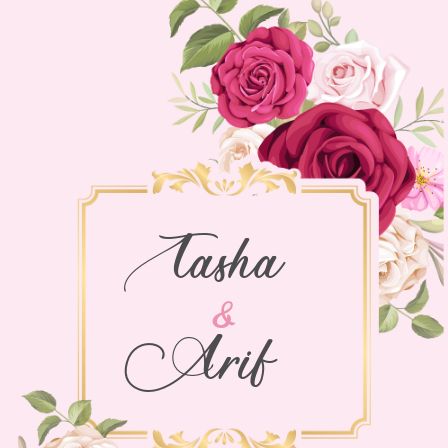
Tasha
&
Arif