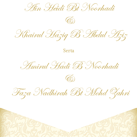
Ain Heidi Bt Noorhadi
&
Khairul Haziq B Abdul Aziz
Serta
Amirul Hadi B Noorhadi
&
Faza Nadhirah Bt Mohd Zahri