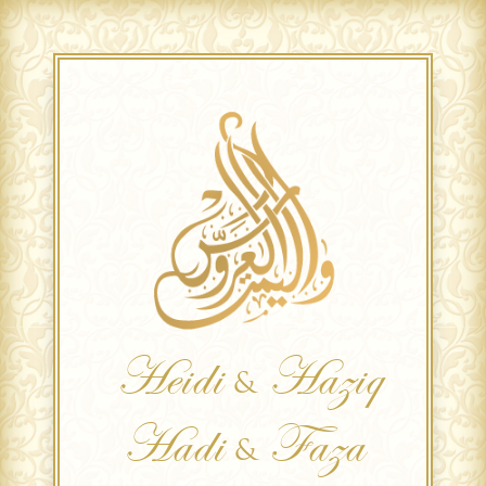
Heidi
Haziq
&
Hadi
Faza
&