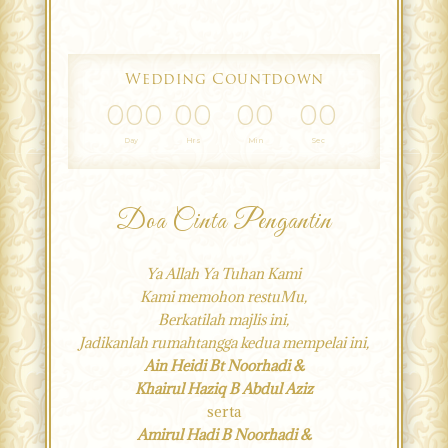
Wedding Countdown
000
00
00
00
Day
Hrs
Min
Sec
Doa Cinta Pengantin
Ya Allah Ya Tuhan Kami
Kami memohon restuMu,
Berkatilah majlis ini,
Jadikanlah rumahtangga kedua mempelai ini,
Ain Heidi Bt Noorhadi &
Khairul Haziq B Abdul Aziz
serta
Amirul Hadi B Noorhadi &