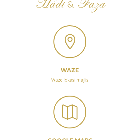
Hadi
Faza
&

WAZE
Waze lokasi majlis
