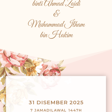
binti Ahmad Zaidi
&
Muhammad Ilham
bin Hakim
31 DISEMBER 2025
7 JAMADILAWAL 1447H