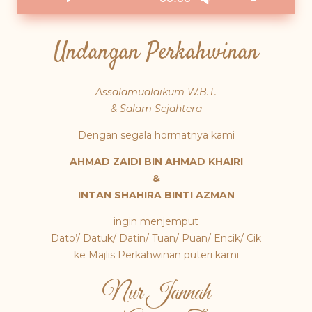
Player
Up/Down
Arrow
Undangan Perkahwinan
keys
to
increase
Assalamualaikum W.B.T.
or
& Salam Sejahtera
decrease
volume.
Dengan segala hormatnya kami
AHMAD ZAIDI BIN AHMAD KHAIRI
&
INTAN SHAHIRA BINTI AZMAN
ingin menjemput
Dato’/ Datuk/ Datin/ Tuan/ Puan/ Encik/ Cik
ke Majlis Perkahwinan puteri kami
Nur Jannah