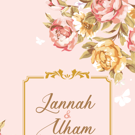
Jannah
&
Ilham