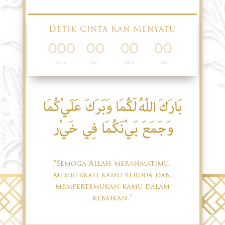
Detik Cinta Kan Menyatu
000
00
00
00
:
:
:
Day
Hrs
Min
Sec
“Semoga Allah merahmatimu,
memberkati kamu berdua dan
mempertemukan kamu dalam
kebaikan.”