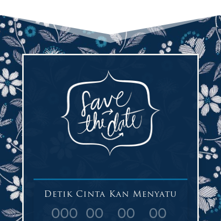
Detik Cinta Kan Menyatu
000
00
00
00
:
:
: