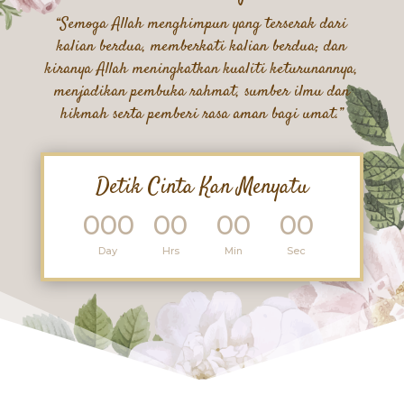
“Semoga Allah menghimpun yang terserak dari
kalian berdua, memberkati kalian berdua; dan
kiranya Allah meningkatkan kualiti keturunannya,
menjadikan pembuka rahmat, sumber ilmu dan
hikmah serta pemberi rasa aman bagi umat.”
Detik Cinta Kan Menyatu
000
00
00
00
:
:
:
Day
Hrs
Min
Sec