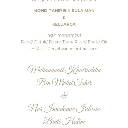
MOHD TAHIR BIN SULAIMAN
&
KELUARGA
ingin menjemput
Dato’/ Datuk/ Datin/ Tuan/ Puan/ Encik/ Cik
ke Majlis Perkahwinan putera kami
Muhammad Khairuddin
Bin Mohd Tahir
&
Nur Ismahanie Irdiena
Binti Halim