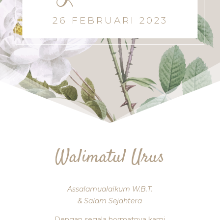
26 FEBRUARI 2023
Walimatul Urus
Assalamualaikum W.B.T.
& Salam Sejahtera
Dengan segala hormatnya kami