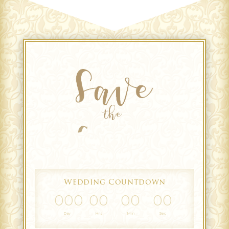
Wedding Countdown
000
00
00
00
Day
Hrs
Min
Sec