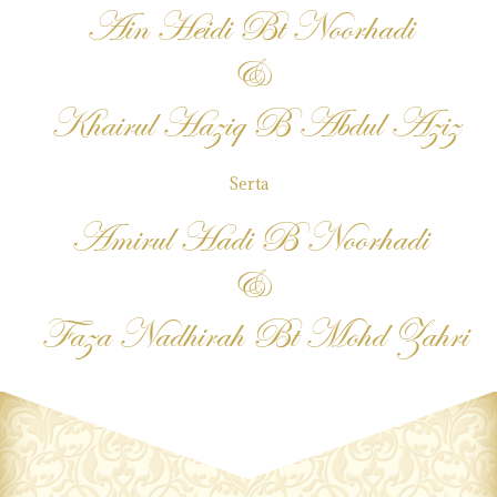
Ain Heidi Bt Noorhadi
&
Khairul Haziq B Abdul Aziz
Serta
Amirul Hadi B Noorhadi
&
Faza Nadhirah Bt Mohd Zahri