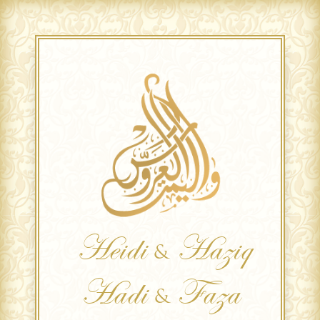
Heidi
Haziq
&
Hadi
Faza
&