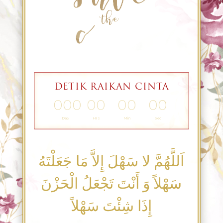
DETIK RAIKAN CINTA
000
00
00
00
Day
Hrs
Min
Sec
اَللَّهُمَّ لا سَهْلَ إِلاَّ مَا جَعَلْتَهُ
سَهْلاً وَ أَنْتَ تَجْعَلُ الْحَزْنَ
إِذَا شِئْتَ سَهْلاً