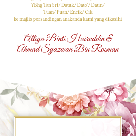
YBhg Tan Sri/ Datuk/ Dato’/ Datin/
Tuan/ Puan/ Encik/ Cik
ke majlis persandingan anakanda kami yang dikasihi
Alliya Binti Hairuddin &
Ahmad Syazwan Bin Rosman