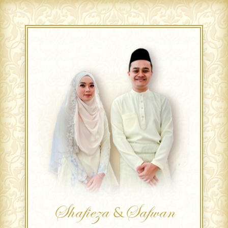
Shafieza
Safwan
&