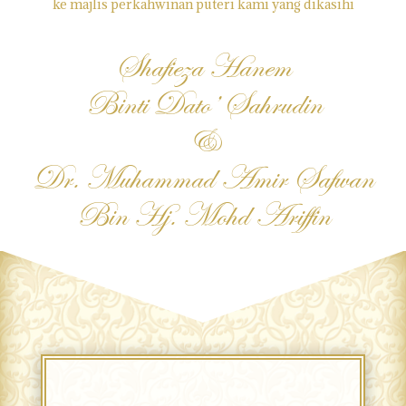
ke majlis perkahwinan puteri kami yang dikasihi
Shafieza Hanem
Binti Dato’ Sahrudin
&
Dr. Muhammad Amir Safwan
Bin Hj. Mohd Ariffin