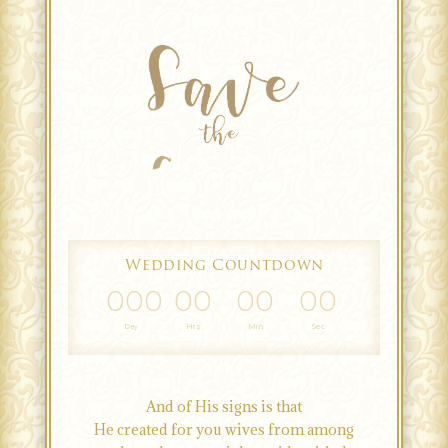
Wedding Countdown
000
00
00
00
Day
Hrs
Min
Sec
And of His signs is that
He created for you wives from among