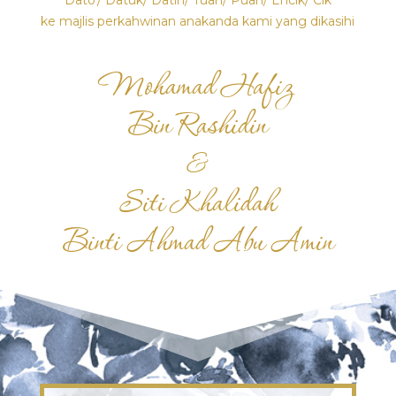
Dato’/ Datuk/ Datin/ Tuan/ Puan/ Encik/ Cik
ke majlis perkahwinan anakanda kami yang dikasihi
Mohamad Hafiz
Bin Rashidin
&
Siti Khalidah
Binti Ahmad Abu Amin