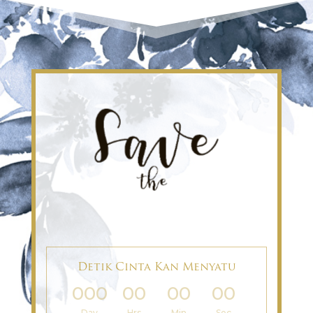
Detik Cinta Kan Menyatu
000
00
00
00
:
:
:
Day
Hrs
Min
Sec