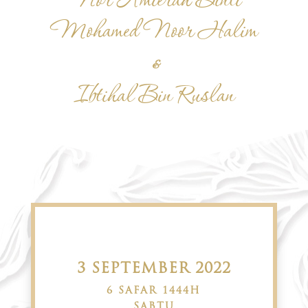
Nor Amierah Binti
Mohamed Noor Halim
&
Ibtihal Bin Ruslan
3 SEPTEMBER 2022
6 SAFAR 1444H
SABTU