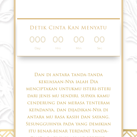
Detik Cinta Kan Menyatu
000
00
00
00
:
:
:
Day
Hrs
Min
Sec
Dan di antara tanda-tanda
kekuasaan-Nya ialah Dia
menciptakan untukmu isteri-isteri
dari jenis mu sendiri, supaya kamu
cenderung dan merasa tenteram
kepadanya, dan dijadikan-Nya di
antara mu rasa kasih dan sayang.
Sesungguhnya pada yang demikian
itu benar-benar terdapat tanda-