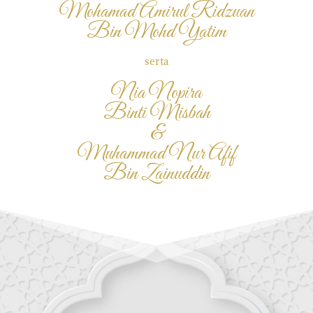
Mohamad Amirul Ridzuan
Bin Mohd Yatim
serta
Nia Nopira
Binti Misbah
&
Muhammad Nur Afif
Bin Zainuddin