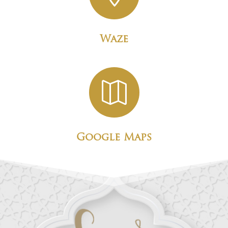
Waze

Google Maps