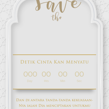
Detik Cinta Kan Menyatu
000
00
00
00
:
:
:
Day
Hrs
Min
Sec
Dan di antara tanda-tanda kekuasaan-
Nya ialah Dia menciptakan untukmu