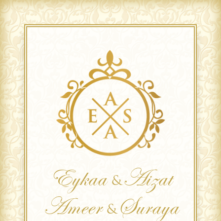
Eykaa
Aizat
&
Ameer
Suraya
&