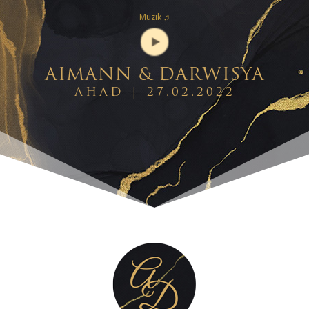
Muzik ♫
AIMANN & DARWISYA
AHAD | 27.02.2022