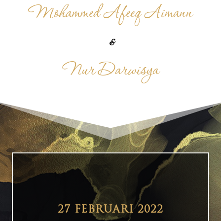
Mohammed Afeeq Aimann
&
Nur Darwisya
27 FEBRUARI 2022