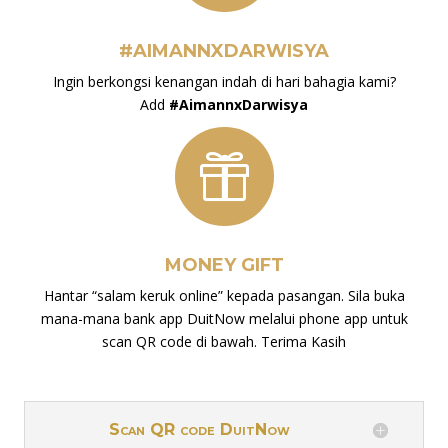
#AIMANNXDARWISYA
Ingin berkongsi kenangan indah di hari bahagia kami?
Add
#
AimannxDarwisya

MONEY GIFT
Hantar “salam keruk online” kepada pasangan. Sila buka
mana-mana bank app DuitNow melalui phone app untuk
scan QR code di bawah. Terima Kasih
Scan QR code DuitNow