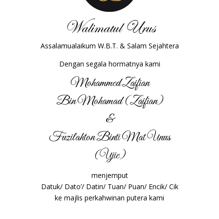
Walimatul Urus
Assalamualaikum W.B.T. & Salam Sejahtera
Dengan segala hormatnya kami
Mohammed Zaifian
Bin Mohamad (Zaifian)
&
Fuzilahton Binti Mat Unus
(Ujie)
menjemput
Datuk/ Dato’/ Datin/ Tuan/ Puan/ Encik/ Cik
ke majlis perkahwinan putera kami