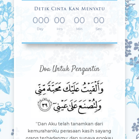
Detik Cinta Kan Menyatu
000
00
00
00
:
:
:
Day
Hrs
Min
Sec
Doa Untuk Pengantin
“Dan Aku telah tanamkan dari
kemurahanKu perasaan kasih sayang
orang terhadapmu; dan supaya engkau