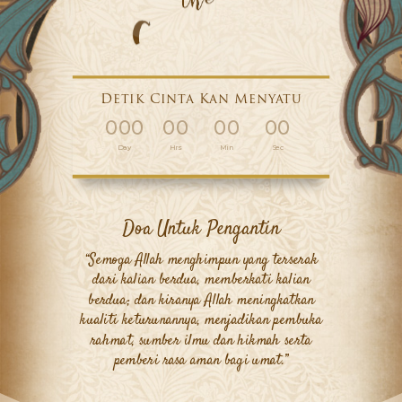
Detik Cinta Kan Menyatu
000
00
00
00
Day
Hrs
Min
Sec
Doa Untuk Pengantin
“Semoga Allah menghimpun yang terserak
dari kalian berdua, memberkati kalian
berdua; dan kiranya Allah meningkatkan
kualiti keturunannya, menjadikan pembuka
rahmat, sumber ilmu dan hikmah serta
pemberi rasa aman bagi umat.”