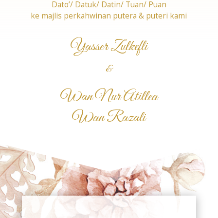
Dato’/ Datuk/ Datin/ Tuan/ Puan
ke majlis perkahwinan putera & puteri kami
Yasser Zulkefli
&
Wan Nur Atillea
Wan Razali