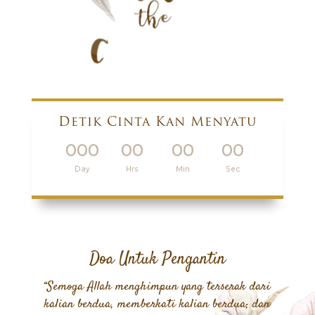
Detik Cinta Kan Menyatu
000
00
00
00
:
:
:
Day
Hrs
Min
Sec
Doa Untuk Pengantin
“Semoga Allah menghimpun yang terserak dari
kalian berdua, memberkati kalian berdua; dan