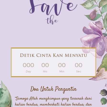
Detik Cinta Kan Menyatu
000
00
00
00
:
:
:
Day
Hrs
Min
Sec
Doa Untuk Pengantin
“Semoga Allah menghimpun yang terserak dari
kalian berdua, memberkati kalian berdua; dan