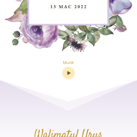
Muzik
Walimatul Urus