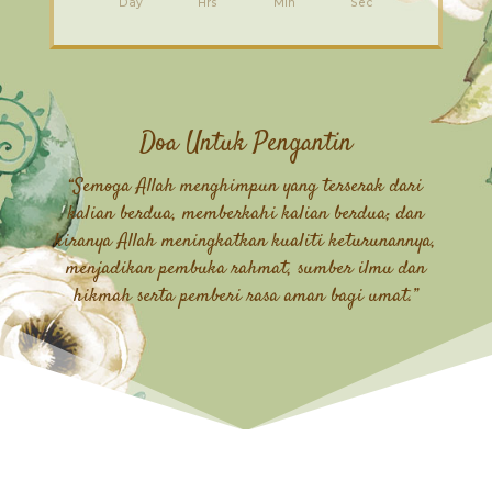
Day
Hrs
Min
Sec
Doa Untuk Pengantin
“Semoga Allah menghimpun yang terserak dari
kalian berdua, memberkahi kalian berdua; dan
kiranya Allah meningkatkan kualiti keturunannya,
menjadikan pembuka rahmat, sumber ilmu dan
hikmah serta pemberi rasa aman bagi umat.”