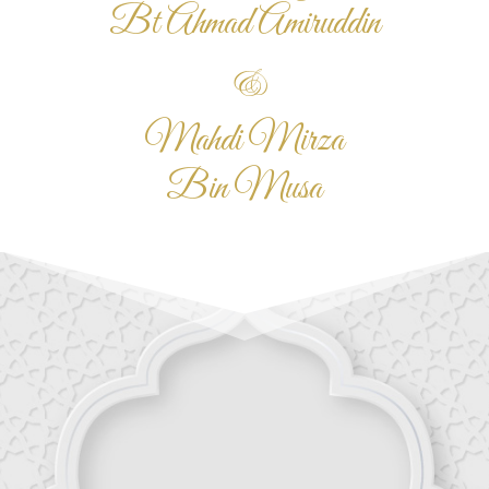
Bt Ahmad Amiruddin
&
Mahdi Mirza
Bin Musa