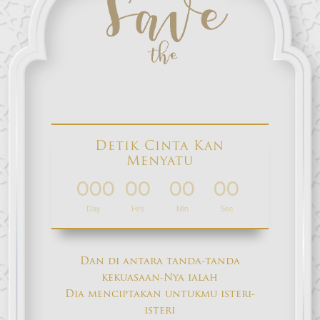
Detik Cinta Kan
Menyatu
000
00
00
00
:
:
:
Day
Hrs
Min
Sec
Dan di antara tanda-tanda
kekuasaan-Nya ialah
Dia menciptakan untukmu isteri-
isteri